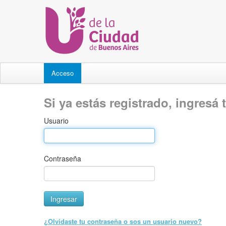
Acceso
Si ya estás registrado, ingresá 
Usuario
Contraseña
¿Olvidaste tu contraseña o sos un usuario nuevo?